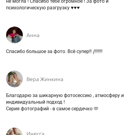
не могла ! Спасибо тебе огромное ! За фото и
психологическую разгрузку ♥️♥️♥️
Анна
Спасибо большое за фото. Всё супер!! ¡!!!!!!!
Вера Жинкина
Благодарю за шикарную фотосессию , атмосферу и
индивидуальный подход !
Серия фотографий - в самое сердечко 🫶
Инесса