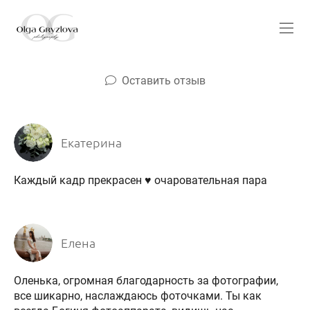
Оставить отзыв
Екатерина
Каждый кадр прекрасен ♥️ очаровательная пара
Елена
Оленька, огромная благодарность за фотографии,
все шикарно, наслаждаюсь фоточками. Ты как