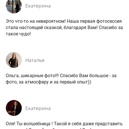
Екатерина
Это что-то на невероятном! Наша первая фотосессия
стала настоящей сказкой, благодаря Вам! Спасибо за
такое чудо!
Наталья
Ольга, шикарные фото!!! Спасибо Вам большое - за
фото, за атмосферу и за первый опыт))
Екатерина
Оля! Ты волшебница ! Такой я себя даже представить