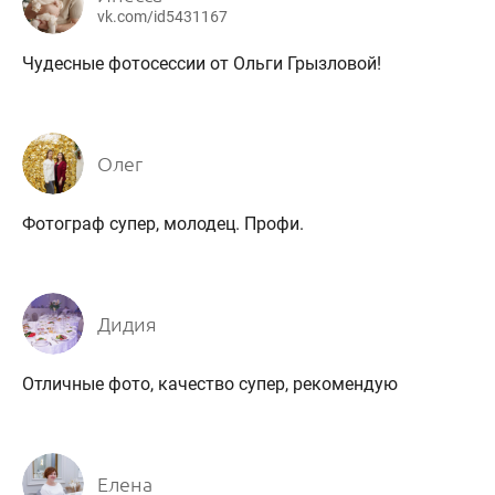
vk.com/id5431167
Чудесные фотосессии от Ольги Грызловой!
Олег
Фотограф супер, молодец. Профи.
Дидия
Отличные фото, качество супер, рекомендую
Елена